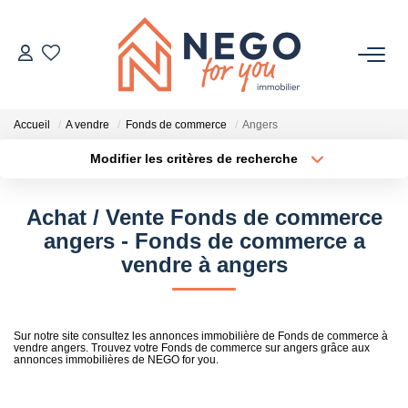
ACHETER
Accueil
A vendre
Fonds de commerce
Angers
ESTIMER
Modifier les critères de recherche
Localisation
Type de transaction
Surface min
OFF MARKET
Achat / Vente Fonds de commerce
Type de bien
angers - Fonds de commerce a
Plus de critères
Budget max
IMMOBILIER PRO
vendre à angers
Créer une alerte
À PROPOS
Sur notre site consultez les annonces immobilière de Fonds de commerce à
vendre angers. Trouvez votre Fonds de commerce sur angers grâce aux
annonces immobilières de NEGO for you.