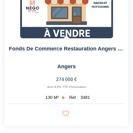
Fonds De Commerce Restauration Angers Centre
Angers
274 000 €
dont 9,6% TTC d'honoraires
Réf :
3481
130
M²