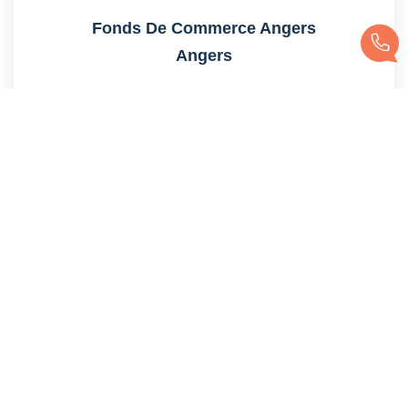
Fonds De Commerce Angers
Angers
175 000 €
honoraires compris
Réf :
4064