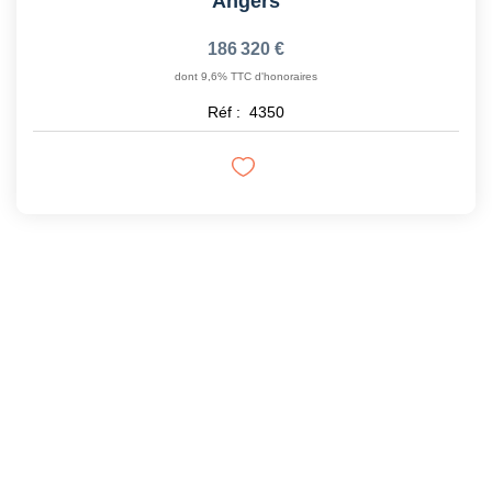
Angers
186 320 €
dont 9,6% TTC d'honoraires
Réf :
4350